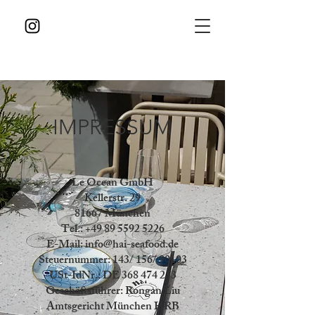
IMPRESSUM
Le Ocean GmbH
Kellerstr. 29
81667 München
Tel.:
+49 89 5592 5226
E-Mail:
info@hai-seafood.de
Steuernummer: 143/ 156/ 90103
USt-IdNr.: DE
368 474 213
Geschäftsführer: Rongan Liu
Amtsgericht München HRB