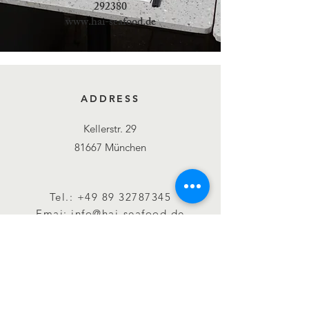
292380
www.hai-seafood.de
ADDRESS
Kellerstr. 29
81667 München
Tel.:
+49 89 32787345
Emai:
info@hai-seafood.de
OPENING HOURS
Mon - Sun: